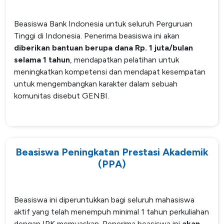
SPEAK
Beasiswa Bank Indonesia untuk seluruh Perguruan
Lapor
Tinggi di Indonesia. Penerima beasiswa ini akan
diberikan bantuan berupa dana Rp. 1 juta/bulan
Satgas PPKPT
selama 1 tahun
, mendapatkan pelatihan untuk
Laporan Keuangan
meningkatkan kompetensi dan mendapat kesempatan
untuk mengembangkan karakter dalam sebuah
komunitas disebut GENBI.
Beasiswa Peningkatan Prestasi Akademik
(PPA)
Beasiswa ini diperuntukkan bagi seluruh mahasiswa
aktif yang telah menempuh minimal 1 tahun perkuliahan
dengan IPK memuaskan. Penerima beasiswa ini
akan