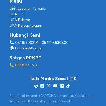
Menu
Unit Layanan Terpadu
UPA TIK
UPA Bahasa
UPA Perpustakaan
Hubungi Kami
08115390801
|
0542-8530800
humas@itk.ac.id
Satgas PPKPT
0811541490
Ikuti Media Sosial ITK
Situs ini dilindungi reCAPTCHA dan berlaku
Kebijakan
Privasi
serta
Persyaratan Layanan
Google.