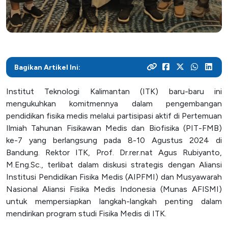
SPEAK
Lapor
Satgas PPKPT
Bagikan Artikel Ini:
Laporan Keuangan
Institut Teknologi Kalimantan (ITK) baru-baru ini
mengukuhkan komitmennya dalam pengembangan
pendidikan fisika medis melalui partisipasi aktif di Pertemuan
Ilmiah Tahunan Fisikawan Medis dan Biofisika (PIT-FMB)
ke-7 yang berlangsung pada 8-10 Agustus 2024 di
Bandung. Rektor ITK, Prof. Dr.rer.nat Agus Rubiyanto,
M.Eng.Sc., terlibat dalam diskusi strategis dengan Aliansi
Institusi Pendidikan Fisika Medis (AIPFMI) dan Musyawarah
Nasional Aliansi Fisika Medis Indonesia (Munas AFISMI)
untuk mempersiapkan langkah-langkah penting dalam
mendirikan program studi Fisika Medis di ITK.