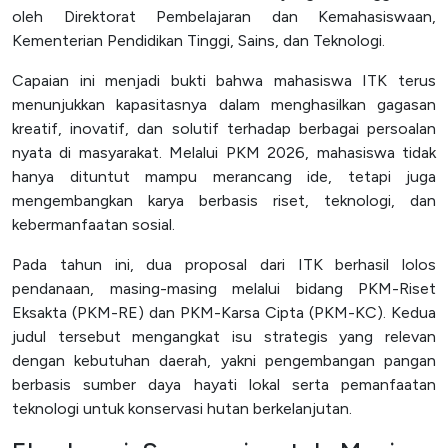
oleh Direktorat Pembelajaran dan Kemahasiswaan,
SPEAK
Kementerian Pendidikan Tinggi, Sains, dan Teknologi.
Lapor
Capaian ini menjadi bukti bahwa mahasiswa ITK terus
Satgas PPKPT
menunjukkan kapasitasnya dalam menghasilkan gagasan
kreatif, inovatif, dan solutif terhadap berbagai persoalan
Laporan Keuangan
nyata di masyarakat. Melalui PKM 2026, mahasiswa tidak
hanya dituntut mampu merancang ide, tetapi juga
mengembangkan karya berbasis riset, teknologi, dan
kebermanfaatan sosial.
Pada tahun ini, dua proposal dari ITK berhasil lolos
pendanaan, masing-masing melalui bidang PKM-Riset
Eksakta (PKM-RE) dan PKM-Karsa Cipta (PKM-KC). Kedua
judul tersebut mengangkat isu strategis yang relevan
dengan kebutuhan daerah, yakni pengembangan pangan
berbasis sumber daya hayati lokal serta pemanfaatan
teknologi untuk konservasi hutan berkelanjutan.