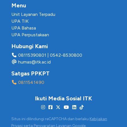
Menu
Unit Layanan Terpadu
UPA TIK
UPA Bahasa
UPA Perpustakaan
Hubungi Kami
08115390801
|
0542-8530800
humas@itk.ac.id
Satgas PPKPT
0811541490
Ikuti Media Sosial ITK
Situs ini dilindungi reCAPTCHA dan berlaku
Kebijakan
Privasi
serta
Persyaratan Layanan
Google.