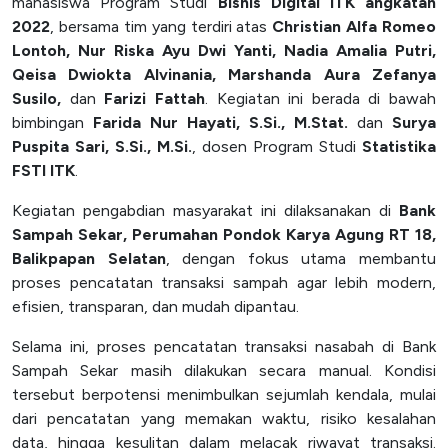
mahasiswa Program Studi
Bisnis Digital ITK angkatan
2022
, bersama tim yang terdiri atas
Christian Alfa Romeo
SPEAK
Lontoh, Nur Riska Ayu Dwi Yanti, Nadia Amalia Putri,
Lapor
Qeisa Dwiokta Alvinania, Marshanda Aura Zefanya
Susilo,
dan
Farizi Fattah
. Kegiatan ini berada di bawah
Satgas PPKPT
bimbingan
Farida Nur Hayati, S.Si., M.Stat.
dan
Surya
Laporan Keuangan
Puspita Sari, S.Si., M.Si.
, dosen Program Studi
Statistika
FSTI ITK
.
Kegiatan pengabdian masyarakat ini dilaksanakan di
Bank
Sampah Sekar, Perumahan Pondok Karya Agung RT 18,
Balikpapan Selatan
, dengan fokus utama membantu
proses pencatatan transaksi sampah agar lebih modern,
efisien, transparan, dan mudah dipantau.
Selama ini, proses pencatatan transaksi nasabah di Bank
Sampah Sekar masih dilakukan secara manual. Kondisi
tersebut berpotensi menimbulkan sejumlah kendala, mulai
dari pencatatan yang memakan waktu, risiko kesalahan
data, hingga kesulitan dalam melacak riwayat transaksi.