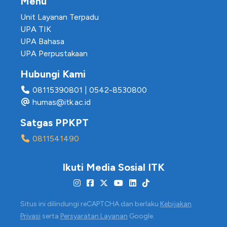
Menu
Unit Layanan Terpadu
UPA TIK
UPA Bahasa
UPA Perpustakaan
Hubungi Kami
08115390801
|
0542-8530800
humas@itk.ac.id
Satgas PPKPT
0811541490
Ikuti Media Sosial ITK
Situs ini dilindungi reCAPTCHA dan berlaku
Kebijakan
Privasi
serta
Persyaratan Layanan
Google.