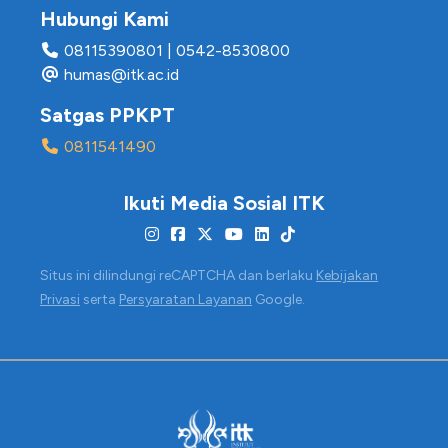
Hubungi Kami
08115390801
|
0542-8530800
humas@itk.ac.id
Satgas PPKPT
0811541490
Ikuti Media Sosial ITK
Situs ini dilindungi reCAPTCHA dan berlaku
Kebijakan
Privasi
serta
Persyaratan Layanan
Google.