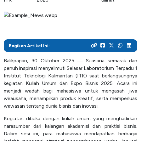
dirimu sekarang!
Menjadi pusat pengembangan teknologi di Kalimantan, ITK
berbagai kegiatan di lingkungan kampus
beasiswa
berfokus pada peningkatan pengetahuan dan
Mitra Kerjasama
Pasca Sarjana
keterampilan mahasiswa untuk menguasai teknologi dan
Arsip Berita
Penerimaan
meningkatkan produktivitas industri
Lihat bagaimana kolaborasi dengan industri menciptakan
Dengan fokus pada pendidikan berbasis teknologi, ITK
Halaman ini berisi arsip berita-berita ITK yang
Mimpimu untuk menjadi ahli teknologi dimulai di sini.
solusi inovatif dan relevan
menyiapkan mahasiswa untuk menjadi inovator yang
dipublikasikan melalui website lama, mencakup berbagai
Daftarkan dirimu di ITK dan mulai perjalanan akademikmu
tangguh dalam industri yang terus berkembang
Bagikan Artikel Ini:
informasi dan peristiwa penting yang terjadi di ITK hingga
menuju masa depan yang gemilang
Kehidupan Kampus
12 Agustus 2024
Balikpapan, 30 Oktober 2025 — Suasana semarak dan
Akademik
penuh inspirasi menyelimuti Selasar Laboratorium Terpadu 1
Fasilitas
Institut Teknologi Kalimantan (ITK) saat berlangsungnya
kegiatan Kuliah Umum dan Expo Bisnis 2025. Acara ini
Unit Kegiatan Mahasiswa
menjadi wadah bagi mahasiswa untuk mengasah jiwa
wirausaha, menampilkan produk kreatif, serta memperluas
wawasan tentang dunia bisnis dan inovasi.
Layanan Publik
Kegiatan dibuka dengan kuliah umum yang menghadirkan
Unit Layanan Terpadu
narasumber dari kalangan akademisi dan praktisi bisnis.
Pejabat Pengelolaan Informasi dan Dokumentasi
Dalam sesi ini, para mahasiswa mendapatkan berbagai
(PPID)