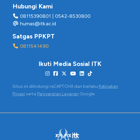
Hubungi Kami
08115390801
|
0542-8530800
humas@itk.ac.id
Satgas PPKPT
0811541490
Ikuti Media Sosial ITK
Situs ini dilindungi reCAPTCHA dan berlaku
Kebijakan
Privasi
serta
Persyaratan Layanan
Google.