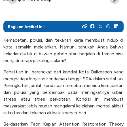
dirimu sekarang!
Menjadi pusat pengembangan teknologi di Kalimantan, ITK
berbagai kegiatan di lingkungan kampus
beasiswa
berfokus pada peningkatan pengetahuan dan
Mitra Kerjasama
Pasca Sarjana
keterampilan mahasiswa untuk menguasai teknologi dan
Arsip Berita
Penerimaan
meningkatkan produktivitas industri
Lihat bagaimana kolaborasi dengan industri menciptakan
Dengan fokus pada pendidikan berbasis teknologi, ITK
Bagikan Artikel Ini:
Halaman ini berisi arsip berita-berita ITK yang
Mimpimu untuk menjadi ahli teknologi dimulai di sini.
solusi inovatif dan relevan
menyiapkan mahasiswa untuk menjadi inovator yang
dipublikasikan melalui website lama, mencakup berbagai
Daftarkan dirimu di ITK dan mulai perjalanan akademikmu
Kemacetan, polusi, dan tekanan kerja membuat hidup di
tangguh dalam industri yang terus berkembang
informasi dan peristiwa penting yang terjadi di ITK hingga
menuju masa depan yang gemilang
Kehidupan Kampus
kota semakin melelahkan. Namun, tahukah Anda bahwa
12 Agustus 2024
sekadar duduk di bawah pohon atau berjalan di taman bisa
Akademik
menjadi terapi psikologis alami?
Fasilitas
Penelitian ini berangkat dari kondisi Kota Balikpapan yang
Unit Kegiatan Mahasiswa
menghadapi lonjakan kendaraan hingga 90% dalam setahun.
Peningkatan jumlah kendaraan tersebut memicu kemacetan
dan polusi yang berdampak pada meningkatnya urban
Layanan Publik
stress atau stres perkotaan. Kondisi ini membuat
masyarakat lebih mudah mengalami kelelahan mental akibat
Unit Layanan Terpadu
rutinitas dan tekanan aktivitas sehari-hari.
Pejabat Pengelolaan Informasi dan Dokumentasi
Berdasarkan Teori Kaplan Attention Restoration Theory
(PPID)