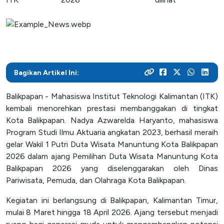
dirimu sekarang!
Menjadi pusat pengembangan teknologi di Kalimantan, ITK
berbagai kegiatan di lingkungan kampus
beasiswa
berfokus pada peningkatan pengetahuan dan
Mitra Kerjasama
Pasca Sarjana
keterampilan mahasiswa untuk menguasai teknologi dan
Arsip Berita
Penerimaan
meningkatkan produktivitas industri
Lihat bagaimana kolaborasi dengan industri menciptakan
Dengan fokus pada pendidikan berbasis teknologi, ITK
Halaman ini berisi arsip berita-berita ITK yang
Mimpimu untuk menjadi ahli teknologi dimulai di sini.
solusi inovatif dan relevan
menyiapkan mahasiswa untuk menjadi inovator yang
dipublikasikan melalui website lama, mencakup berbagai
Daftarkan dirimu di ITK dan mulai perjalanan akademikmu
tangguh dalam industri yang terus berkembang
Bagikan Artikel Ini:
informasi dan peristiwa penting yang terjadi di ITK hingga
menuju masa depan yang gemilang
Kehidupan Kampus
12 Agustus 2024
Balikpapan - Mahasiswa Institut Teknologi Kalimantan (ITK)
Akademik
kembali menorehkan prestasi membanggakan di tingkat
Fasilitas
Kota Balikpapan. Nadya Azwarelda Haryanto, mahasiswa
Program Studi Ilmu Aktuaria angkatan 2023, berhasil meraih
Unit Kegiatan Mahasiswa
gelar Wakil 1 Putri Duta Wisata Manuntung Kota Balikpapan
2026 dalam ajang Pemilihan Duta Wisata Manuntung Kota
Balikpapan 2026 yang diselenggarakan oleh Dinas
Layanan Publik
Pariwisata, Pemuda, dan Olahraga Kota Balikpapan.
Unit Layanan Terpadu
Kegiatan ini berlangsung di Balikpapan, Kalimantan Timur,
Pejabat Pengelolaan Informasi dan Dokumentasi
mulai 8 Maret hingga 18 April 2026. Ajang tersebut menjadi
(PPID)