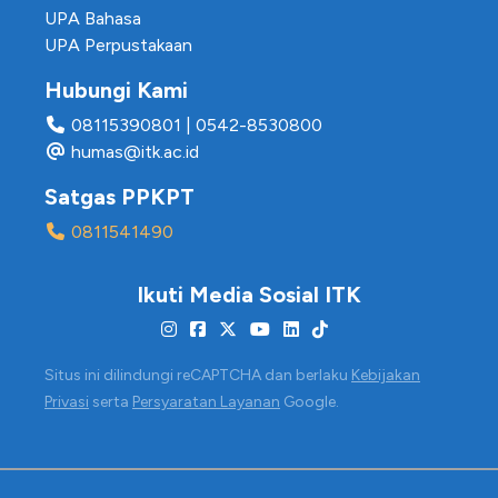
UPA Bahasa
UPA Perpustakaan
Hubungi Kami
08115390801
|
0542-8530800
humas@itk.ac.id
Satgas PPKPT
0811541490
Ikuti Media Sosial ITK
Situs ini dilindungi reCAPTCHA dan berlaku
Kebijakan
Privasi
serta
Persyaratan Layanan
Google.