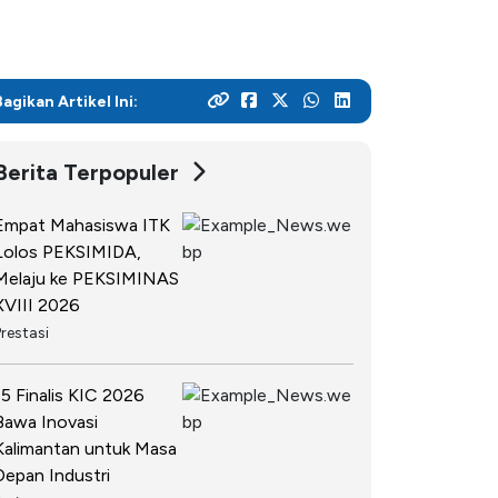
SPEAK
Lapor
Satgas PPKPT
Bagikan Artikel Ini:
Laporan Keuangan
Berita Terpopuler
Empat Mahasiswa ITK
Lolos PEKSIMIDA,
Melaju ke PEKSIMINAS
XVIII 2026
Prestasi
15 Finalis KIC 2026
Bawa Inovasi
Kalimantan untuk Masa
Depan Industri