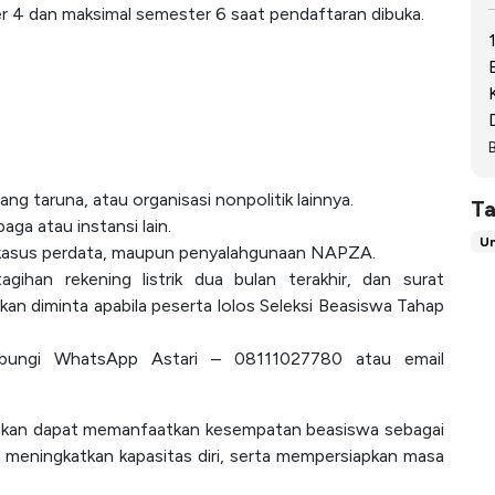
 4 dan maksimal semester 6 saat pendaftaran dibuka.
ng taruna, atau organisasi nonpolitik lainnya.
Ta
ga atau instansi lain.
Un
a, kasus perdata, maupun penyalahgunaan NAPZA.
han rekening listrik dua bulan terakhir, dan surat
kan diminta apabila peserta lolos Seleksi Beasiswa Tahap
ubungi WhatsApp Astari – 08111027780 atau email
apkan dapat memanfaatkan kesempatan beasiswa sebagai
 meningkatkan kapasitas diri, serta mempersiapkan masa