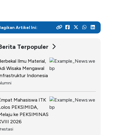
SPEAK
Lapor
Satgas PPKPT
Bagikan Artikel Ini:
Laporan Keuangan
Berita Terpopuler
Berbekal Ilmu Material,
Adi Wisaka Mengawal
Infrastruktur Indonesia
Alumni
Empat Mahasiswa ITK
Lolos PEKSIMIDA,
Melaju ke PEKSIMINAS
XVIII 2026
Prestasi