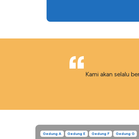
“
Kami akan selalu 
Gedung A
Gedung E
Gedung F
Gedung G