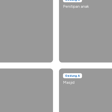
Penitipan anak
Gedung A
Masjid