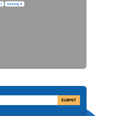
 1
Gedung A
SUBMIT