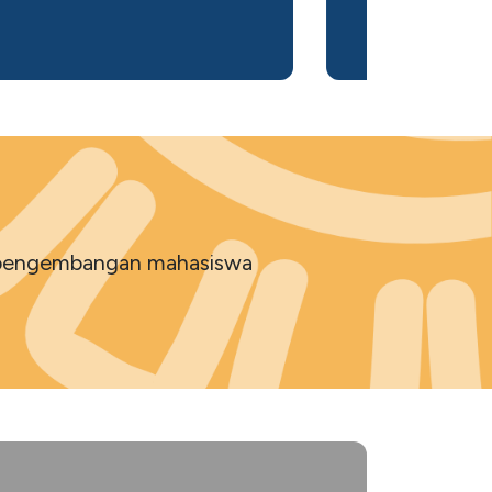
SPEAK
Lapor
Satgas PPKPT
Laporan Keuangan
g pengembangan mahasiswa